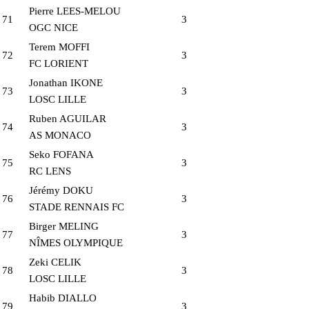
Pierre LEES-MELOU
71
3
OGC NICE
Terem MOFFI
72
3
FC LORIENT
Jonathan IKONE
73
3
LOSC LILLE
Ruben AGUILAR
74
3
AS MONACO
Seko FOFANA
75
3
RC LENS
Jérémy DOKU
76
3
STADE RENNAIS FC
Birger MELING
77
3
NÎMES OLYMPIQUE
Zeki CELIK
78
3
LOSC LILLE
Habib DIALLO
79
3