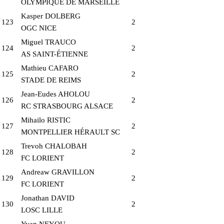
OLYMPIQUE DE MARSEILLE
Kasper DOLBERG
123
2
OGC NICE
Miguel TRAUCO
124
2
AS SAINT-ÉTIENNE
Mathieu CAFARO
125
2
STADE DE REIMS
Jean-Eudes AHOLOU
126
2
RC STRASBOURG ALSACE
Mihailo RISTIC
127
2
MONTPELLIER HÉRAULT SC
Trevoh CHALOBAH
128
2
FC LORIENT
Andreaw GRAVILLON
129
2
FC LORIENT
Jonathan DAVID
130
2
LOSC LILLE
Yvan NEYOU