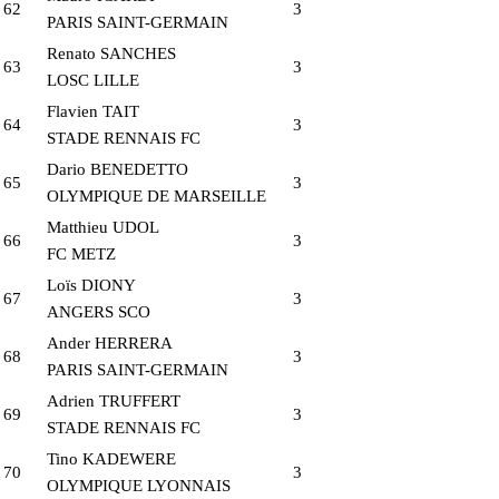
62
3
PARIS SAINT-GERMAIN
Renato SANCHES
63
3
LOSC LILLE
Flavien TAIT
64
3
STADE RENNAIS FC
Dario BENEDETTO
65
3
OLYMPIQUE DE MARSEILLE
Matthieu UDOL
66
3
FC METZ
Loïs DIONY
67
3
ANGERS SCO
Ander HERRERA
68
3
PARIS SAINT-GERMAIN
Adrien TRUFFERT
69
3
STADE RENNAIS FC
Tino KADEWERE
70
3
OLYMPIQUE LYONNAIS