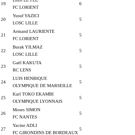
19
6
FC LORIENT
Yusuf YAZICI
20
5
LOSC LILLE
Armand LAURIENTE
21
5
FC LORIENT
Burak YILMAZ
22
5
LOSC LILLE
Gaël KAKUTA
23
5
RC LENS
LUIS HENRIQUE
24
5
OLYMPIQUE DE MARSEILLE
Karl TOKO EKAMBI
25
5
OLYMPIQUE LYONNAIS
Moses SIMON
26
5
FC NANTES
Yacine ADLI
27
5
FC GIRONDINS DE BORDEAUX