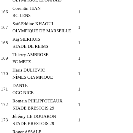
Corentin JEAN
166
1
RC LENS
Saïf-Eddine KHAOUI
167
1
OLYMPIQUE DE MARSEILLE
Kaj SIERHUIS
168
1
STADE DE REIMS
Thierry AMBROSE
169
1
FC METZ
Haris DULJEVIC
170
1
NÎMES OLYMPIQUE
DANTE
171
1
OGC NICE
Romain PHILIPPOTEAUX
172
1
STADE BRESTOIS 29
Jérémy LE DOUARON
173
1
STADE BRESTOIS 29
Roger ASSALE