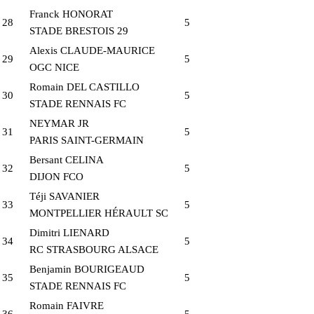
Franck HONORAT
28
5
STADE BRESTOIS 29
Alexis CLAUDE-MAURICE
29
5
OGC NICE
Romain DEL CASTILLO
30
5
STADE RENNAIS FC
NEYMAR JR
31
5
PARIS SAINT-GERMAIN
Bersant CELINA
32
5
DIJON FCO
Téji SAVANIER
33
5
MONTPELLIER HÉRAULT SC
Dimitri LIENARD
34
5
RC STRASBOURG ALSACE
Benjamin BOURIGEAUD
35
5
STADE RENNAIS FC
Romain FAIVRE
36
5