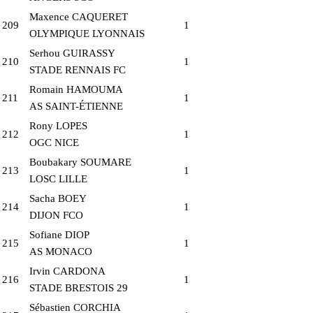
Maxence CAQUERET
209
1
OLYMPIQUE LYONNAIS
Serhou GUIRASSY
210
1
STADE RENNAIS FC
Romain HAMOUMA
211
1
AS SAINT-ÉTIENNE
Rony LOPES
212
1
OGC NICE
Boubakary SOUMARE
213
1
LOSC LILLE
Sacha BOEY
214
1
DIJON FCO
Sofiane DIOP
215
1
AS MONACO
Irvin CARDONA
216
1
STADE BRESTOIS 29
Sébastien CORCHIA