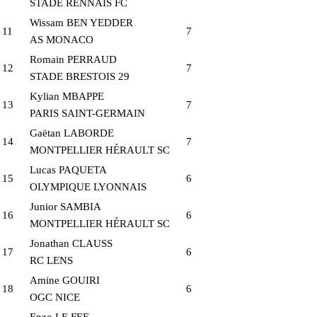
STADE RENNAIS FC
Wissam BEN YEDDER
11
7
AS MONACO
Romain PERRAUD
12
7
STADE BRESTOIS 29
Kylian MBAPPE
13
7
PARIS SAINT-GERMAIN
Gaëtan LABORDE
14
7
MONTPELLIER HÉRAULT SC
Lucas PAQUETA
15
6
OLYMPIQUE LYONNAIS
Junior SAMBIA
16
6
MONTPELLIER HÉRAULT SC
Jonathan CLAUSS
17
6
RC LENS
Amine GOUIRI
18
6
OGC NICE
Enzo LE FEE