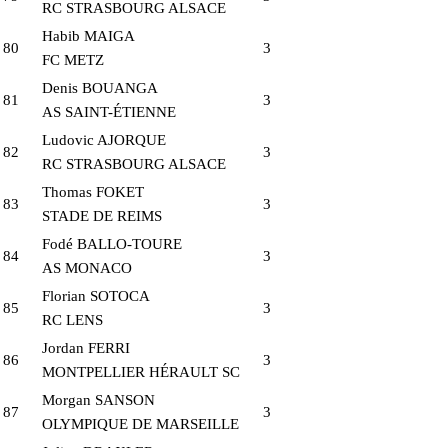
RC STRASBOURG ALSACE
Habib MAIGA
80
3
FC METZ
Denis BOUANGA
81
3
AS SAINT-ÉTIENNE
Ludovic AJORQUE
82
3
RC STRASBOURG ALSACE
Thomas FOKET
83
3
STADE DE REIMS
Fodé BALLO-TOURE
84
3
AS MONACO
Florian SOTOCA
85
3
RC LENS
Jordan FERRI
86
3
MONTPELLIER HÉRAULT SC
Morgan SANSON
87
3
OLYMPIQUE DE MARSEILLE