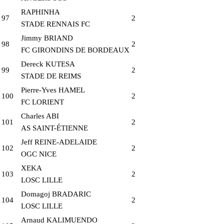
RAPHINHA
97
2
STADE RENNAIS FC
Jimmy BRIAND
98
2
FC GIRONDINS DE BORDEAUX
Dereck KUTESA
99
2
STADE DE REIMS
Pierre-Yves HAMEL
100
2
FC LORIENT
Charles ABI
101
2
AS SAINT-ÉTIENNE
Jeff REINE-ADELAIDE
102
2
OGC NICE
XEKA
103
2
LOSC LILLE
Domagoj BRADARIC
104
2
LOSC LILLE
Arnaud KALIMUENDO