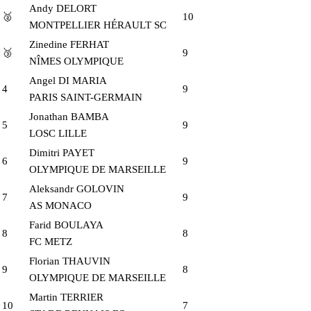
Andy DELORT
🥈
10
MONTPELLIER HÉRAULT SC
Zinedine FERHAT
🥉
9
NÎMES OLYMPIQUE
Angel DI MARIA
4
9
PARIS SAINT-GERMAIN
Jonathan BAMBA
5
9
LOSC LILLE
Dimitri PAYET
6
9
OLYMPIQUE DE MARSEILLE
Aleksandr GOLOVIN
7
9
AS MONACO
Farid BOULAYA
8
8
FC METZ
Florian THAUVIN
9
8
OLYMPIQUE DE MARSEILLE
Martin TERRIER
10
7