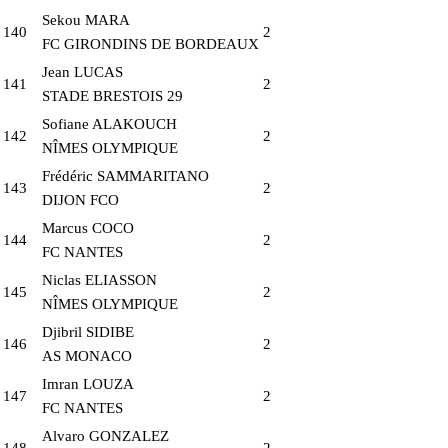
Sekou MARA
140
2
FC GIRONDINS DE BORDEAUX
Jean LUCAS
141
2
STADE BRESTOIS 29
Sofiane ALAKOUCH
142
2
NÎMES OLYMPIQUE
Frédéric SAMMARITANO
143
2
DIJON FCO
Marcus COCO
144
2
FC NANTES
Niclas ELIASSON
145
2
NÎMES OLYMPIQUE
Djibril SIDIBE
146
2
AS MONACO
Imran LOUZA
147
2
FC NANTES
Alvaro GONZALEZ
148
2