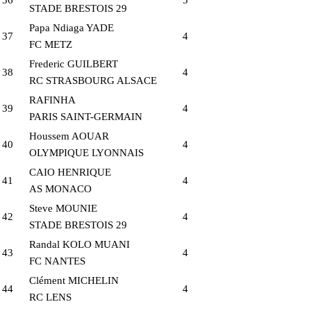
STADE BRESTOIS 29
Papa Ndiaga YADE
37
4
FC METZ
Frederic GUILBERT
38
4
RC STRASBOURG ALSACE
RAFINHA
39
4
PARIS SAINT-GERMAIN
Houssem AOUAR
40
4
OLYMPIQUE LYONNAIS
CAIO HENRIQUE
41
4
AS MONACO
Steve MOUNIE
42
4
STADE BRESTOIS 29
Randal KOLO MUANI
43
4
FC NANTES
Clément MICHELIN
44
4
RC LENS