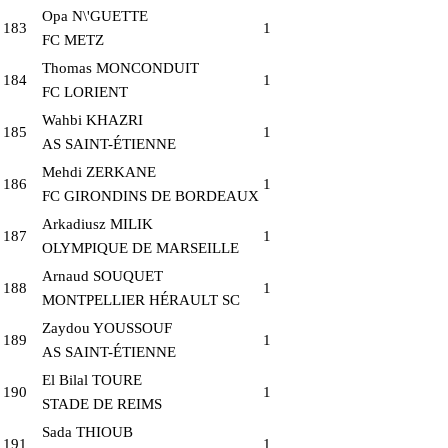
Opa N\'GUETTE
183
1
FC METZ
Thomas MONCONDUIT
184
1
FC LORIENT
Wahbi KHAZRI
185
1
AS SAINT-ÉTIENNE
Mehdi ZERKANE
186
1
FC GIRONDINS DE BORDEAUX
Arkadiusz MILIK
187
1
OLYMPIQUE DE MARSEILLE
Arnaud SOUQUET
188
1
MONTPELLIER HÉRAULT SC
Zaydou YOUSSOUF
189
1
AS SAINT-ÉTIENNE
El Bilal TOURE
190
1
STADE DE REIMS
Sada THIOUB
191
1