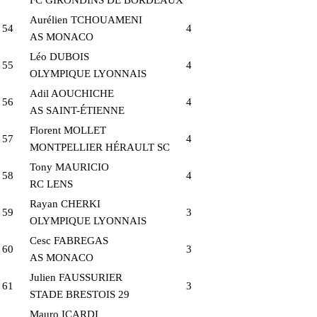
Aurélien TCHOUAMENI
54
4
AS MONACO
Léo DUBOIS
55
4
OLYMPIQUE LYONNAIS
Adil AOUCHICHE
56
4
AS SAINT-ÉTIENNE
Florent MOLLET
57
4
MONTPELLIER HÉRAULT SC
Tony MAURICIO
58
4
RC LENS
Rayan CHERKI
59
3
OLYMPIQUE LYONNAIS
Cesc FABREGAS
60
3
AS MONACO
Julien FAUSSURIER
61
3
STADE BRESTOIS 29
Mauro ICARDI