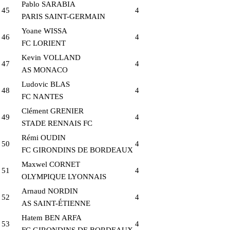
Pablo SARABIA
45
4
PARIS SAINT-GERMAIN
Yoane WISSA
46
4
FC LORIENT
Kevin VOLLAND
47
4
AS MONACO
Ludovic BLAS
48
4
FC NANTES
Clément GRENIER
49
4
STADE RENNAIS FC
Rémi OUDIN
50
4
FC GIRONDINS DE BORDEAUX
Maxwel CORNET
51
4
OLYMPIQUE LYONNAIS
Arnaud NORDIN
52
4
AS SAINT-ÉTIENNE
Hatem BEN ARFA
53
4
FC GIRONDINS DE BORDEAUX