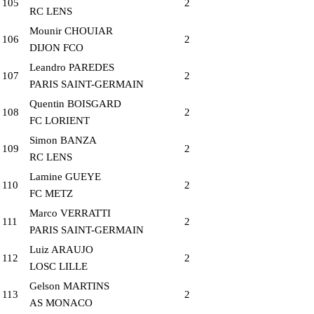
105
2
RC LENS
Mounir CHOUIAR
106
2
DIJON FCO
Leandro PAREDES
107
2
PARIS SAINT-GERMAIN
Quentin BOISGARD
108
2
FC LORIENT
Simon BANZA
109
2
RC LENS
Lamine GUEYE
110
2
FC METZ
Marco VERRATTI
111
2
PARIS SAINT-GERMAIN
Luiz ARAUJO
112
2
LOSC LILLE
Gelson MARTINS
113
2
AS MONACO