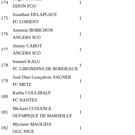
174
1
DIJON FCO
Jonathan DELAPLACE
175
1
FC LORIENT
Antonin BOBICHON
176
1
ANGERS SCO
Jimmy CABOT
177
1
ANGERS SCO
Samuel KALU
178
1
FC GIRONDINS DE BORDEAUX
José Dias Gonçalves VAGNER
179
1
FC METZ
Kalifa COULIBALY
180
1
FC NANTES
Mickael CUISANCE
181
1
OLYMPIQUE DE MARSEILLE
Myziane MAOLIDA
182
1
OGC NICE