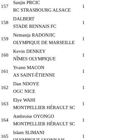
Sanjin PRCIC
157
1
RC STRASBOURG ALSACE
DALBERT
158
1
STADE RENNAIS FC
Nemanja RADONJIC
159
1
OLYMPIQUE DE MARSEILLE
Kevin DENKEY
160
1
NÎMES OLYMPIQUE
Yvann MACON
161
1
AS SAINT-ÉTIENNE
Dan NDOYE
162
1
OGC NICE
Elye WAHI
163
1
MONTPELLIER HÉRAULT SC
Ambroise OYONGO
164
1
MONTPELLIER HÉRAULT SC
Islam SLIMANI
165
1
OLYMPIQUE LYONNAIS