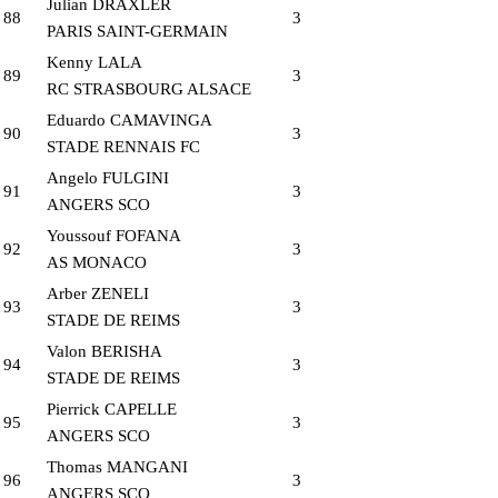
Julian DRAXLER
88
3
PARIS SAINT-GERMAIN
Kenny LALA
89
3
RC STRASBOURG ALSACE
Eduardo CAMAVINGA
90
3
STADE RENNAIS FC
Angelo FULGINI
91
3
ANGERS SCO
Youssouf FOFANA
92
3
AS MONACO
Arber ZENELI
93
3
STADE DE REIMS
Valon BERISHA
94
3
STADE DE REIMS
Pierrick CAPELLE
95
3
ANGERS SCO
Thomas MANGANI
96
3
ANGERS SCO