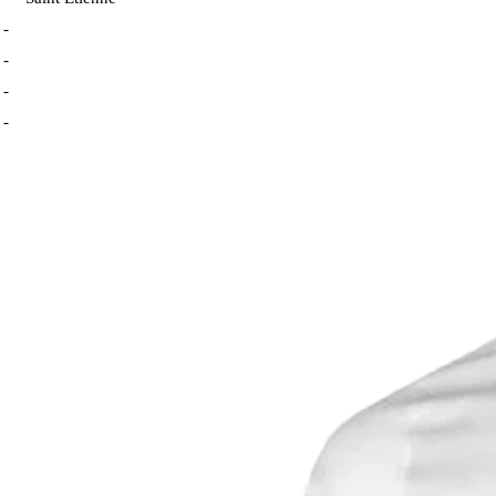
-
-
-
-