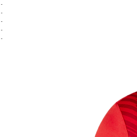
-
-
-
-
-