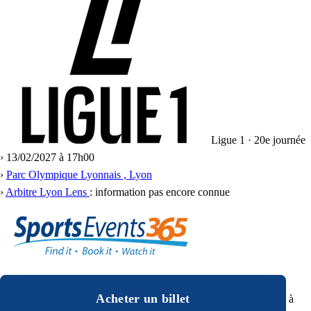
Ligue 1 · 20e journée
›
13/02/2027 à 17h00
›
Parc Olympique Lyonnais , Lyon
›
Arbitre Lyon Lens
: information pas encore connue
Acheter un billet
à