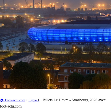
›
›
Billets Le Havre - Strasbourg 2026 avec
🏠
Foot-actu.com
Ligue 1
foot-actu.com