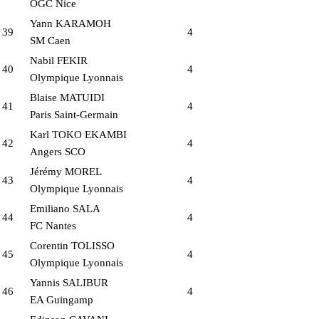
OGC Nice
Yann KARAMOH
39
4
SM Caen
Nabil FEKIR
40
4
Olympique Lyonnais
Blaise MATUIDI
41
4
Paris Saint-Germain
Karl TOKO EKAMBI
42
4
Angers SCO
Jérémy MOREL
43
4
Olympique Lyonnais
Emiliano SALA
44
4
FC Nantes
Corentin TOLISSO
45
4
Olympique Lyonnais
Yannis SALIBUR
46
4
EA Guingamp