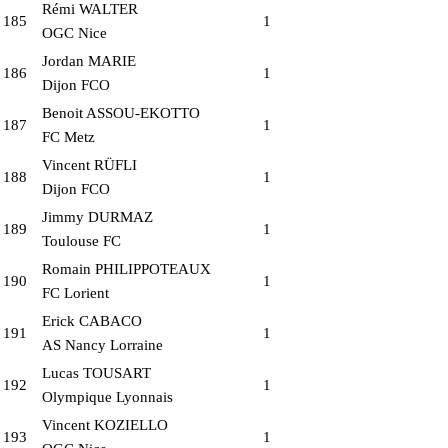
Rémi WALTER
185
1
OGC Nice
Jordan MARIE
186
1
Dijon FCO
Benoit ASSOU-EKOTTO
187
1
FC Metz
Vincent RÜFLI
188
1
Dijon FCO
Jimmy DURMAZ
189
1
Toulouse FC
Romain PHILIPPOTEAUX
190
1
FC Lorient
Erick CABACO
191
1
AS Nancy Lorraine
Lucas TOUSART
192
1
Olympique Lyonnais
Vincent KOZIELLO
193
1