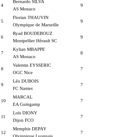
Bernardo SILVA
4
9
AS Monaco
Florian THAUVIN
5
9
Olympique de Marseille
Ryad BOUDEBOUZ
6
9
Montpellier Hérault SC
Kylian MBAPPE
7
8
AS Monaco
Valentin EYSSERIC
8
7
OGC Nice
Léo DUBOIS
9
7
FC Nantes
MARCAL
10
7
EA Guingamp
Loïs DIONY
11
7
Dijon FCO
Memphis DEPAY
12
7
Olympique Lyonnais