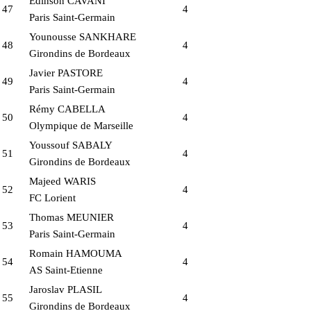
Edinson CAVANI
47
4
Paris Saint-Germain
Younousse SANKHARE
48
4
Girondins de Bordeaux
Javier PASTORE
49
4
Paris Saint-Germain
Rémy CABELLA
50
4
Olympique de Marseille
Youssouf SABALY
51
4
Girondins de Bordeaux
Majeed WARIS
52
4
FC Lorient
Thomas MEUNIER
53
4
Paris Saint-Germain
Romain HAMOUMA
54
4
AS Saint-Etienne
Jaroslav PLASIL
55
4
Girondins de Bordeaux