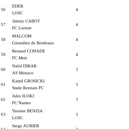
EDER
56
4
LOSC
Jimmy CABOT
57
4
FC Lorient
MALCOM
58
4
Girondins de Bordeaux
Renaud COHADE
59
4
FC Metz
Nabil DIRAR
60
3
AS Monaco
Kamil GROSICKI
61
3
Stade Rennais FC
Jules ILOKI
62
3
FC Nantes
Yassine BENZIA
63
3
LOSC
Serge AURIER