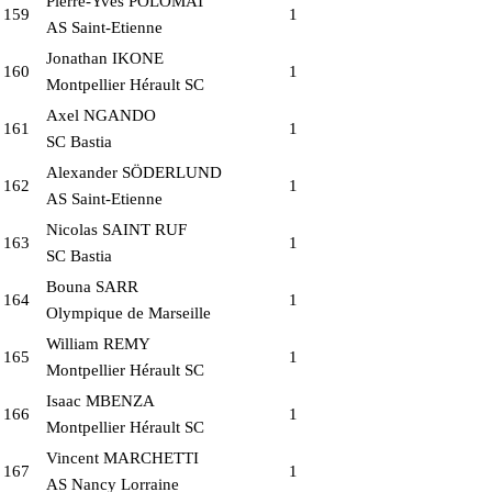
Pierre-Yves POLOMAT
159
1
AS Saint-Etienne
Jonathan IKONE
160
1
Montpellier Hérault SC
Axel NGANDO
161
1
SC Bastia
Alexander SÖDERLUND
162
1
AS Saint-Etienne
Nicolas SAINT RUF
163
1
SC Bastia
Bouna SARR
164
1
Olympique de Marseille
William REMY
165
1
Montpellier Hérault SC
Isaac MBENZA
166
1
Montpellier Hérault SC
Vincent MARCHETTI
167
1
AS Nancy Lorraine