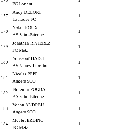
176
1
FC Lorient
Andy DELORT
177
1
Toulouse FC
Nolan ROUX
178
1
AS Saint-Etienne
Jonathan RIVIEREZ
179
1
FC Metz
Youssouf HADJI
180
1
AS Nancy Lorraine
Nicolas PEPE
181
1
Angers SCO
Florentin POGBA
182
1
AS Saint-Etienne
Yoann ANDREU
183
1
Angers SCO
Mevlut ERDING
184
1
FC Metz