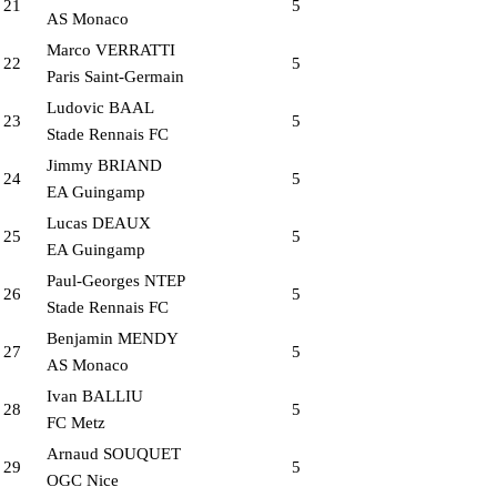
21
5
AS Monaco
Marco VERRATTI
22
5
Paris Saint-Germain
Ludovic BAAL
23
5
Stade Rennais FC
Jimmy BRIAND
24
5
EA Guingamp
Lucas DEAUX
25
5
EA Guingamp
Paul-Georges NTEP
26
5
Stade Rennais FC
Benjamin MENDY
27
5
AS Monaco
Ivan BALLIU
28
5
FC Metz
Arnaud SOUQUET
29
5
OGC Nice