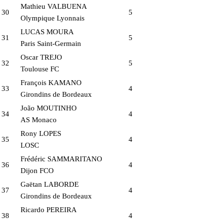
Mathieu VALBUENA
30
5
Olympique Lyonnais
LUCAS MOURA
31
5
Paris Saint-Germain
Oscar TREJO
32
5
Toulouse FC
François KAMANO
33
4
Girondins de Bordeaux
João MOUTINHO
34
4
AS Monaco
Rony LOPES
35
4
LOSC
Frédéric SAMMARITANO
36
4
Dijon FCO
Gaëtan LABORDE
37
4
Girondins de Bordeaux
Ricardo PEREIRA
38
4