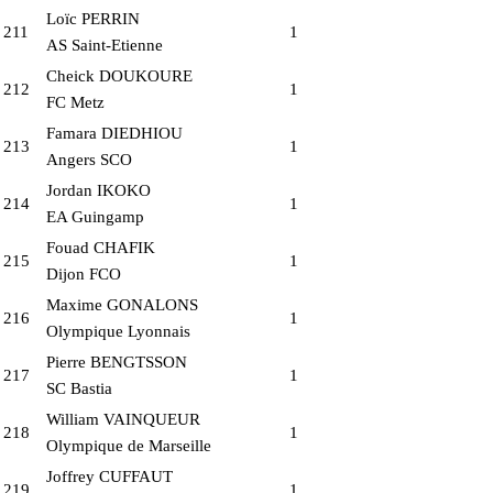
Loïc PERRIN
211
1
AS Saint-Etienne
Cheick DOUKOURE
212
1
FC Metz
Famara DIEDHIOU
213
1
Angers SCO
Jordan IKOKO
214
1
EA Guingamp
Fouad CHAFIK
215
1
Dijon FCO
Maxime GONALONS
216
1
Olympique Lyonnais
Pierre BENGTSSON
217
1
SC Bastia
William VAINQUEUR
218
1
Olympique de Marseille
Joffrey CUFFAUT
219
1