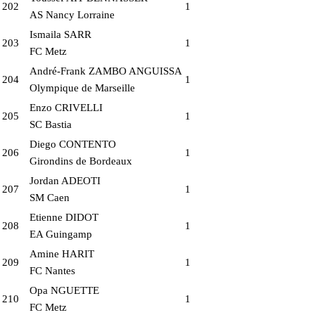
202
1
AS Nancy Lorraine
Ismaila SARR
203
1
FC Metz
André-Frank ZAMBO ANGUISSA
204
1
Olympique de Marseille
Enzo CRIVELLI
205
1
SC Bastia
Diego CONTENTO
206
1
Girondins de Bordeaux
Jordan ADEOTI
207
1
SM Caen
Etienne DIDOT
208
1
EA Guingamp
Amine HARIT
209
1
FC Nantes
Opa NGUETTE
210
1
FC Metz