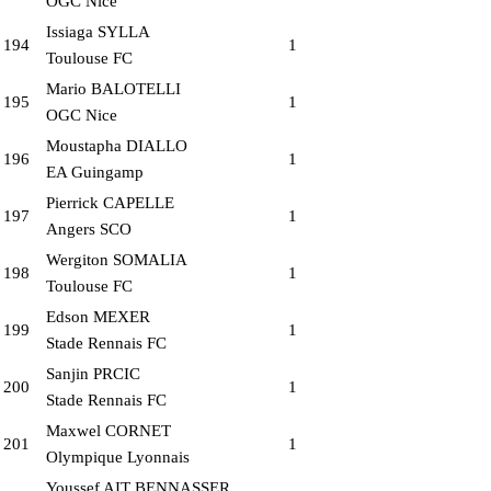
OGC Nice
Issiaga SYLLA
194
1
Toulouse FC
Mario BALOTELLI
195
1
OGC Nice
Moustapha DIALLO
196
1
EA Guingamp
Pierrick CAPELLE
197
1
Angers SCO
Wergiton SOMALIA
198
1
Toulouse FC
Edson MEXER
199
1
Stade Rennais FC
Sanjin PRCIC
200
1
Stade Rennais FC
Maxwel CORNET
201
1
Olympique Lyonnais
Youssef AIT BENNASSER