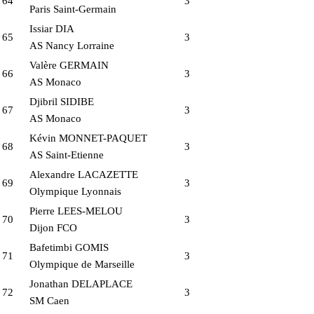
64
3
Paris Saint-Germain
Issiar DIA
65
3
AS Nancy Lorraine
Valère GERMAIN
66
3
AS Monaco
Djibril SIDIBE
67
3
AS Monaco
Kévin MONNET-PAQUET
68
3
AS Saint-Etienne
Alexandre LACAZETTE
69
3
Olympique Lyonnais
Pierre LEES-MELOU
70
3
Dijon FCO
Bafetimbi GOMIS
71
3
Olympique de Marseille
Jonathan DELAPLACE
72
3
SM Caen