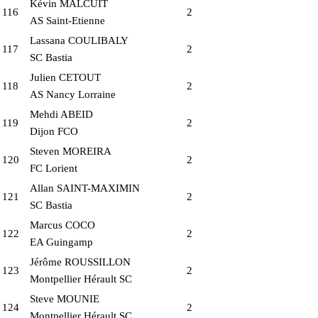
Kévin MALCUIT
116
2
AS Saint-Etienne
Lassana COULIBALY
117
2
SC Bastia
Julien CETOUT
118
2
AS Nancy Lorraine
Mehdi ABEID
119
2
Dijon FCO
Steven MOREIRA
120
2
FC Lorient
Allan SAINT-MAXIMIN
121
2
SC Bastia
Marcus COCO
122
2
EA Guingamp
Jérôme ROUSSILLON
123
2
Montpellier Hérault SC
Steve MOUNIE
124
2
Montpellier Hérault SC