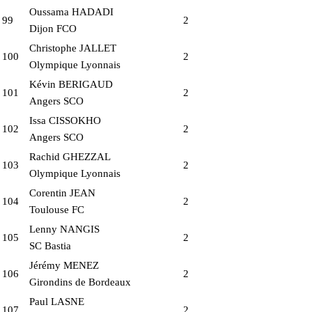
Oussama HADADI
99
2
Dijon FCO
Christophe JALLET
100
2
Olympique Lyonnais
Kévin BERIGAUD
101
2
Angers SCO
Issa CISSOKHO
102
2
Angers SCO
Rachid GHEZZAL
103
2
Olympique Lyonnais
Corentin JEAN
104
2
Toulouse FC
Lenny NANGIS
105
2
SC Bastia
Jérémy MENEZ
106
2
Girondins de Bordeaux
Paul LASNE
107
2