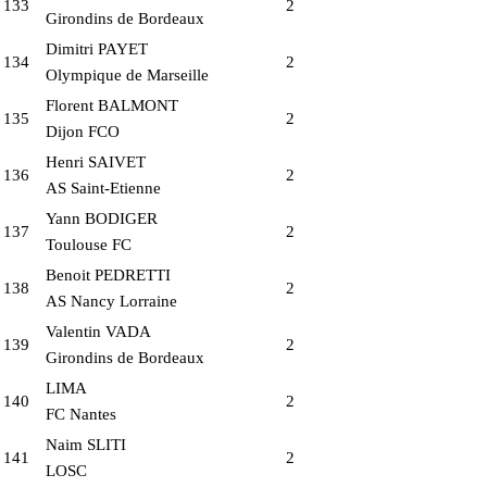
133
2
Girondins de Bordeaux
Dimitri PAYET
134
2
Olympique de Marseille
Florent BALMONT
135
2
Dijon FCO
Henri SAIVET
136
2
AS Saint-Etienne
Yann BODIGER
137
2
Toulouse FC
Benoit PEDRETTI
138
2
AS Nancy Lorraine
Valentin VADA
139
2
Girondins de Bordeaux
LIMA
140
2
FC Nantes
Naim SLITI
141
2
LOSC