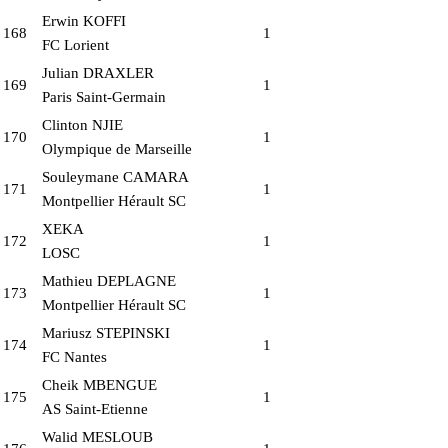
Erwin KOFFI
168
1
FC Lorient
Julian DRAXLER
169
1
Paris Saint-Germain
Clinton NJIE
170
1
Olympique de Marseille
Souleymane CAMARA
171
1
Montpellier Hérault SC
XEKA
172
1
LOSC
Mathieu DEPLAGNE
173
1
Montpellier Hérault SC
Mariusz STEPINSKI
174
1
FC Nantes
Cheik MBENGUE
175
1
AS Saint-Etienne
Walid MESLOUB