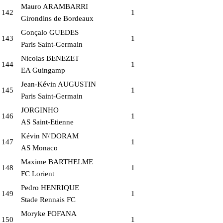
Mauro ARAMBARRI
142
1
Girondins de Bordeaux
Gonçalo GUEDES
143
1
Paris Saint-Germain
Nicolas BENEZET
144
1
EA Guingamp
Jean-Kévin AUGUSTIN
145
1
Paris Saint-Germain
JORGINHO
146
1
AS Saint-Etienne
Kévin N\'DORAM
147
1
AS Monaco
Maxime BARTHELME
148
1
FC Lorient
Pedro HENRIQUE
149
1
Stade Rennais FC
Moryke FOFANA
150
1