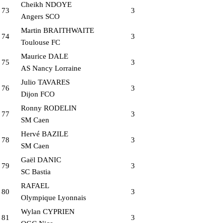
Cheikh NDOYE
73
3
Angers SCO
Martin BRAITHWAITE
74
3
Toulouse FC
Maurice DALE
75
3
AS Nancy Lorraine
Julio TAVARES
76
3
Dijon FCO
Ronny RODELIN
77
3
SM Caen
Hervé BAZILE
78
3
SM Caen
Gaël DANIC
79
3
SC Bastia
RAFAEL
80
3
Olympique Lyonnais
Wylan CYPRIEN
81
3