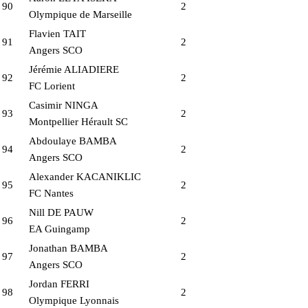
90
2
Olympique de Marseille
Flavien TAIT
91
2
Angers SCO
Jérémie ALIADIERE
92
2
FC Lorient
Casimir NINGA
93
2
Montpellier Hérault SC
Abdoulaye BAMBA
94
2
Angers SCO
Alexander KACANIKLIC
95
2
FC Nantes
Nill DE PAUW
96
2
EA Guingamp
Jonathan BAMBA
97
2
Angers SCO
Jordan FERRI
98
2
Olympique Lyonnais