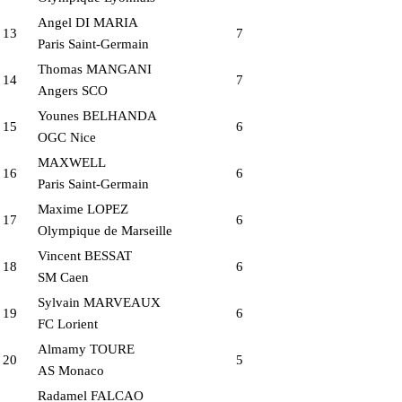
Angel DI MARIA
13
7
Paris Saint-Germain
Thomas MANGANI
14
7
Angers SCO
Younes BELHANDA
15
6
OGC Nice
MAXWELL
16
6
Paris Saint-Germain
Maxime LOPEZ
17
6
Olympique de Marseille
Vincent BESSAT
18
6
SM Caen
Sylvain MARVEAUX
19
6
FC Lorient
Almamy TOURE
20
5
AS Monaco
Radamel FALCAO