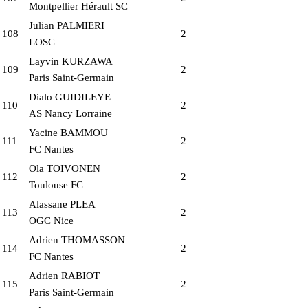
Montpellier Hérault SC
Julian PALMIERI
108
2
LOSC
Layvin KURZAWA
109
2
Paris Saint-Germain
Dialo GUIDILEYE
110
2
AS Nancy Lorraine
Yacine BAMMOU
111
2
FC Nantes
Ola TOIVONEN
112
2
Toulouse FC
Alassane PLEA
113
2
OGC Nice
Adrien THOMASSON
114
2
FC Nantes
Adrien RABIOT
115
2
Paris Saint-Germain