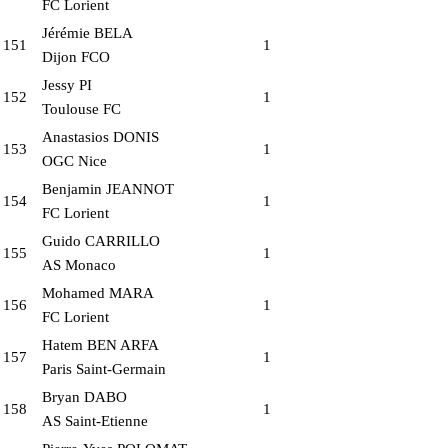
FC Lorient
Jérémie BELA
151
1
Dijon FCO
Jessy PI
152
1
Toulouse FC
Anastasios DONIS
153
1
OGC Nice
Benjamin JEANNOT
154
1
FC Lorient
Guido CARRILLO
155
1
AS Monaco
Mohamed MARA
156
1
FC Lorient
Hatem BEN ARFA
157
1
Paris Saint-Germain
Bryan DABO
158
1
AS Saint-Etienne