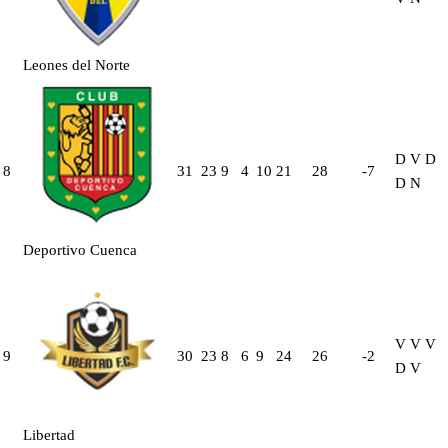
Leones del Norte
D
V
D
8
31
23
9
4
10
21
28
-7
D
N
Deportivo Cuenca
V
V
V
9
30
23
8
6
9
24
26
-2
D
V
Libertad