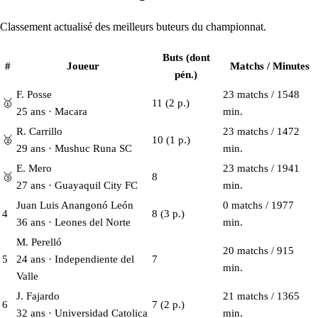
Classement actualisé des meilleurs buteurs du championnat.
Buts (dont
#
Joueur
Matchs / Minutes
pén.)
F. Posse
23 matchs / 1548
🥇
11
(2 p.)
25 ans · Macara
min.
R. Carrillo
23 matchs / 1472
🥈
10
(1 p.)
29 ans · Mushuc Runa SC
min.
E. Mero
23 matchs / 1941
🥉
8
27 ans · Guayaquil City FC
min.
Juan Luis Anangonó León
0 matchs / 1977
4
8
(3 p.)
36 ans · Leones del Norte
min.
M. Perelló
20 matchs / 915
5
24 ans · Independiente del
7
min.
Valle
J. Fajardo
21 matchs / 1365
6
7
(2 p.)
32 ans · Universidad Catolica
min.