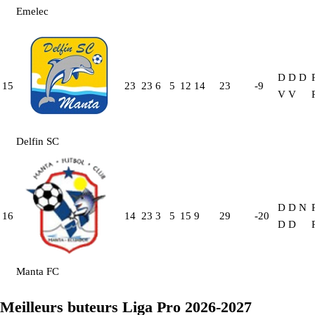
Emelec
D
D
D
15
23
23
6
5
12
14
23
-9
V
V
Delfin SC
D
D
N
16
14
23
3
5
15
9
29
-20
D
D
Manta FC
Meilleurs buteurs Liga Pro 2026-2027