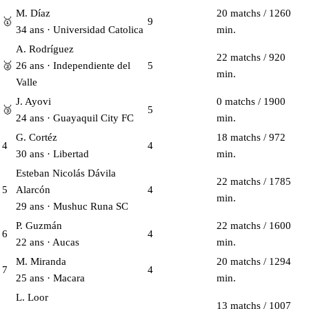
M. Díaz
20 matchs / 1260
🥇
9
34 ans · Universidad Catolica
min.
A. Rodríguez
22 matchs / 920
🥈
26 ans · Independiente del
5
min.
Valle
J. Ayovi
0 matchs / 1900
🥉
5
24 ans · Guayaquil City FC
min.
G. Cortéz
18 matchs / 972
4
4
30 ans · Libertad
min.
Esteban Nicolás Dávila
22 matchs / 1785
5
Alarcón
4
min.
29 ans · Mushuc Runa SC
P. Guzmán
22 matchs / 1600
6
4
22 ans · Aucas
min.
M. Miranda
20 matchs / 1294
7
4
25 ans · Macara
min.
L. Loor
13 matchs / 1007