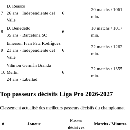
D. Reasco
20 matchs / 1061
7
26 ans · Independiente del
6
min.
Valle
D. Benedetto
18 matchs / 1017
8
6
35 ans · Barcelona SC
min.
Emerson Ivan Pata Rodríguez
22 matchs / 1262
9
21 ans · Independiente del
6
min.
Valle
Vilinton Germán Branda
22 matchs / 1355
10
Merlín
6
min.
24 ans · Libertad
Top passeurs décisifs Liga Pro 2026-2027
Classement actualisé des meilleurs passeurs décisifs du championnat.
Passes
#
Joueur
Matchs / Minutes
décisives