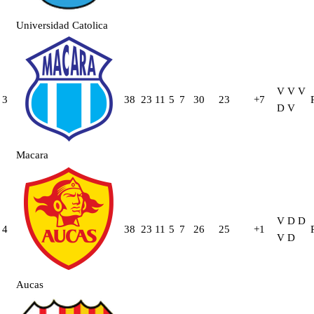
Universidad Catolica
V
V
V
3
38
23
11
5
7
30
23
+7
D
V
Macara
V
D
D
4
38
23
11
5
7
26
25
+1
V
D
Aucas