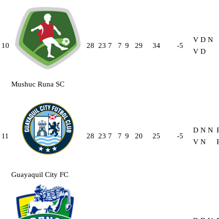
V
D
N
10
28
23
7
7
9
29
34
-5
V
D
Mushuc Runa SC
D
N
N
11
28
23
7
7
9
20
25
-5
V
N
Guayaquil City FC