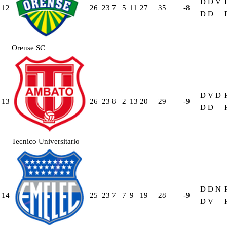
D
D
V
12
26
23
7
5
11
27
35
-8
D
D
Orense SC
D
V
D
13
26
23
8
2
13
20
29
-9
D
D
Tecnico Universitario
D
D
N
14
25
23
7
7
9
19
28
-9
D
V