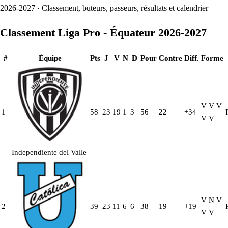
2026-2027 · Classement, buteurs, passeurs, résultats et calendrier
Classement Liga Pro - Équateur 2026-2027
#
Équipe
Pts
J
V
N
D
Pour
Contre
Diff.
Forme
V
V
V
1
58
23
19
1
3
56
22
+34
V
V
Independiente del Valle
V
N
V
2
39
23
11
6
6
38
19
+19
V
V