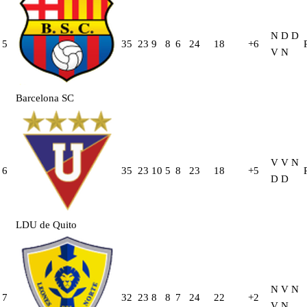
N
D
D
5
35
23
9
8
6
24
18
+6
V
N
Barcelona SC
V
V
N
6
35
23
10
5
8
23
18
+5
D
D
LDU de Quito
N
V
N
7
32
23
8
8
7
24
22
+2
V
N