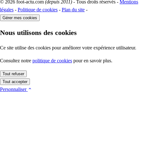
© 2026 foot-actu.com
(depuis 2011)
- Tous droits réservés -
Mentions
légales
-
Politique de cookies
-
Plan du site
-
Gérer mes cookies
Nous utilisons des cookies
Ce site utilise des cookies pour améliorer votre expérience utilisateur.
Consultez notre
politique de cookies
pour en savoir plus.
Tout refuser
Tout accepter
Personnaliser
Cookies essentiels
Ces cookies sont indispensables au fonctionnement du site (session,
sécurité). Ils ne nécessitent pas votre consentement.
Plus d'informations
foot_actu_cookie_consent
Mesure d'audience