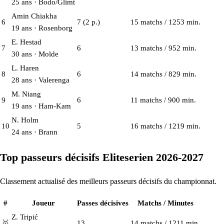
25 ans · Bodo/Glimt
Amin Chiakha
6
7
(2 p.)
15 matchs / 1253 min.
19 ans · Rosenborg
E. Hestad
7
6
13 matchs / 952 min.
30 ans · Molde
L. Haren
8
6
14 matchs / 829 min.
28 ans · Valerenga
M. Niang
9
6
11 matchs / 900 min.
19 ans · Ham-Kam
N. Holm
10
5
16 matchs / 1219 min.
24 ans · Brann
Top passeurs décisifs Eliteserien 2026-2027
Classement actualisé des meilleurs passeurs décisifs du championnat.
#
Joueur
Passes décisives
Matchs / Minutes
Z. Tripić
🥇
13
14 matchs / 1211 min.