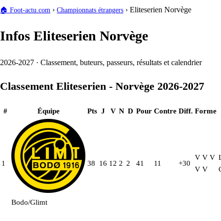
›
›
Eliteserien Norvège
🏠
Foot-actu.com
Championnats étrangers
Infos Eliteserien Norvège
2026-2027 · Classement, buteurs, passeurs, résultats et calendrier
Classement Eliteserien - Norvège 2026-2027
#
Équipe
Pts
J
V
N
D
Pour
Contre
Diff.
Forme
V
V
V
1
38
16
12
2
2
41
11
+30
V
V
Bodo/Glimt