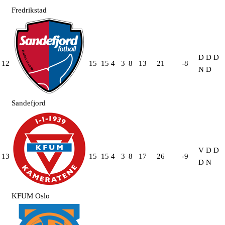
Fredrikstad
D
D
D
12
15
15
4
3
8
13
21
-8
N
D
Sandefjord
V
D
D
13
15
15
4
3
8
17
26
-9
D
N
KFUM Oslo