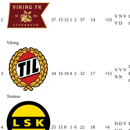
V
N
V
2
37
15
12
1
2
37
14
+23
V
D
Viking
V
V
V
3
34
16
10
4
2
32
17
+15
N
N
Tromso
D
D
V
4
25
15
8
1
6
22
18
+4