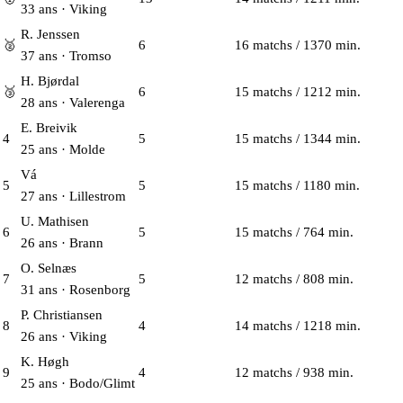
33 ans · Viking
R. Jenssen
🥈
6
16 matchs / 1370 min.
37 ans · Tromso
H. Bjørdal
🥉
6
15 matchs / 1212 min.
28 ans · Valerenga
E. Breivik
4
5
15 matchs / 1344 min.
25 ans · Molde
Vá
5
5
15 matchs / 1180 min.
27 ans · Lillestrom
U. Mathisen
6
5
15 matchs / 764 min.
26 ans · Brann
O. Selnæs
7
5
12 matchs / 808 min.
31 ans · Rosenborg
P. Christiansen
8
4
14 matchs / 1218 min.
26 ans · Viking
K. Høgh
9
4
12 matchs / 938 min.
25 ans · Bodo/Glimt