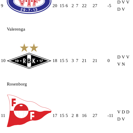
D
V
V
9
20
15
6
2
7
22
27
-5
D
V
Valerenga
D
V
V
10
18
15
5
3
7
21
21
0
V
N
Rosenborg
V
D
D
11
17
15
5
2
8
16
27
-11
D
V