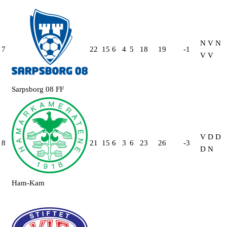
N
V
N
7
22
15
6
4
5
18
19
-1
V
V
Sarpsborg 08 FF
V
D
D
8
21
15
6
3
6
23
26
-3
D
N
Ham-Kam