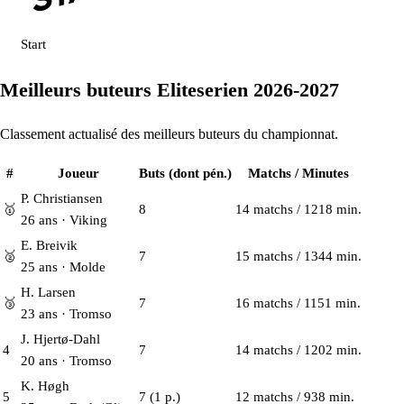
Start
Meilleurs buteurs Eliteserien 2026-2027
Classement actualisé des meilleurs buteurs du championnat.
#
Joueur
Buts (dont pén.)
Matchs / Minutes
P. Christiansen
🥇
8
14 matchs / 1218 min.
26 ans · Viking
E. Breivik
🥈
7
15 matchs / 1344 min.
25 ans · Molde
H. Larsen
🥉
7
16 matchs / 1151 min.
23 ans · Tromso
J. Hjertø-Dahl
4
7
14 matchs / 1202 min.
20 ans · Tromso
K. Høgh
5
7
(1 p.)
12 matchs / 938 min.