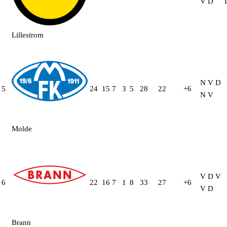
V
D
Lillestrom
N
V
D
5
24
15
7
3
5
28
22
+6
N
V
Molde
V
D
V
6
22
16
7
1
8
33
27
+6
V
D
Brann