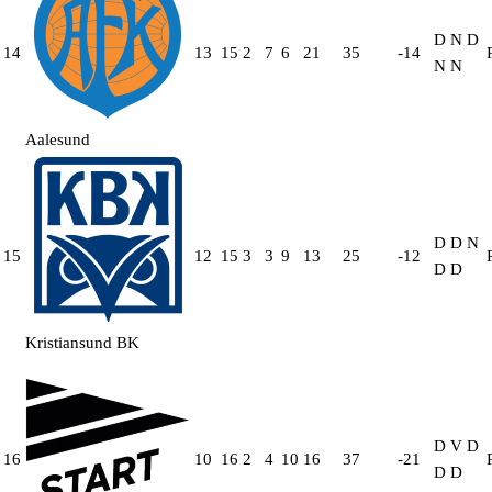
D
N
D
14
13
15
2
7
6
21
35
-14
N
N
Aalesund
D
D
N
15
12
15
3
3
9
13
25
-12
D
D
Kristiansund BK
D
V
D
16
10
16
2
4
10
16
37
-21
D
D