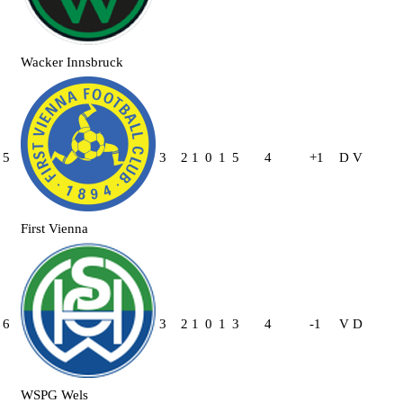
Wacker Innsbruck
5
3
2
1
0
1
5
4
+1
D
V
First Vienna
6
3
2
1
0
1
3
4
-1
V
D
WSPG Wels