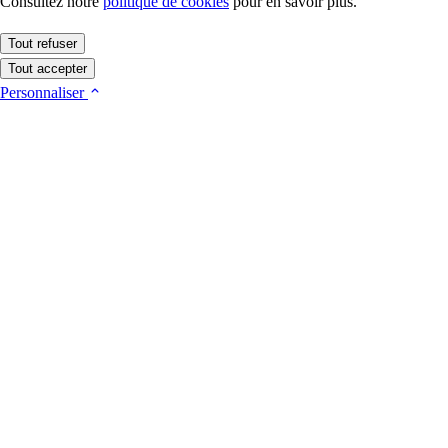
Consultez notre
politique de cookies
pour en savoir plus.
Tout refuser
Tout accepter
Personnaliser
Cookies essentiels
Ces cookies sont indispensables au fonctionnement du site (session,
sécurité). Ils ne nécessitent pas votre consentement.
Plus d'informations
foot_actu_cookie_consent
Mesure d'audience
1 an
Nous utilisons ce cookie uniquement pour mesurer la fréquentation du
site de façon anonymisée, via Google Analytics 4. Aucune donnée
Conserve vos préférences de consentement aux cookies pendant
publicitaire n'est collectée.
13 mois.
Plus d'informations
foot-actu-session
ga4_consent
Enregistrer
2 heures
1 an