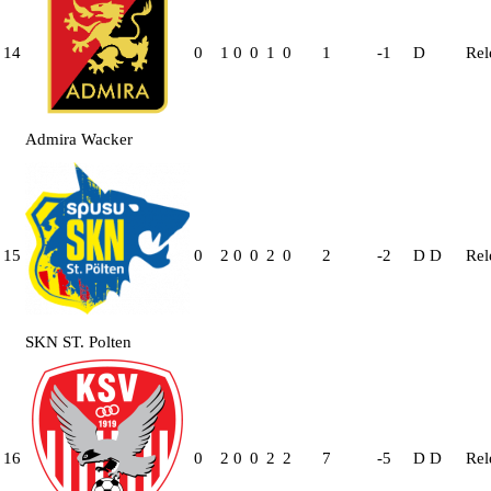
14
0
1
0
0
1
0
1
-1
D
Rel
Admira Wacker
15
0
2
0
0
2
0
2
-2
D
D
Rel
SKN ST. Polten
16
0
2
0
0
2
2
7
-5
D
D
Rel