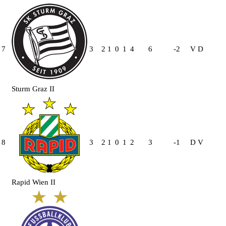
7
3
2
1
0
1
4
6
-2
V
D
Sturm Graz II
8
3
2
1
0
1
2
3
-1
D
V
Rapid Wien II