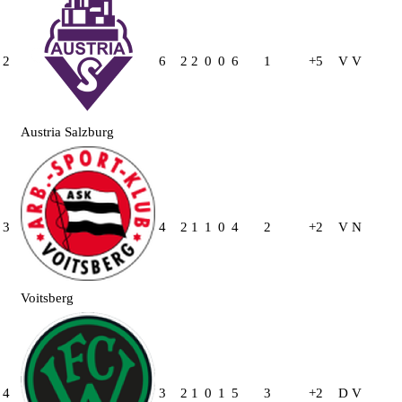
2
6
2
2
0
0
6
1
+5
V
V
Austria Salzburg
3
4
2
1
1
0
4
2
+2
V
N
Voitsberg
4
3
2
1
0
1
5
3
+2
D
V