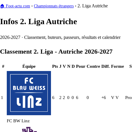
›
›
2. Liga Autriche
🏠
Foot-actu.com
Championnats étrangers
Infos 2. Liga Autriche
2026-2027 · Classement, buteurs, passeurs, résultats et calendrier
Classement 2. Liga - Autriche 2026-2027
#
Équipe
Pts
J
V
N
D
Pour
Contre
Diff.
Forme
S
1
6
2
2
0
0
6
0
+6
V
V
Pro
FC BW Linz