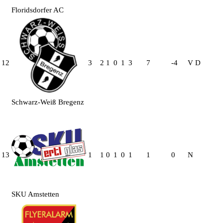
Floridsdorfer AC
12
3
2
1
0
1
3
7
-4
V
D
Schwarz-Weiß Bregenz
13
1
1
0
1
0
1
1
0
N
SKU Amstetten