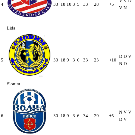
V
V
D
4
33
18
10
3
5
33
28
+5
V
N
Lida
D
D
V
5
30
18
9
3
6
33
23
+10
N
D
Slonim
N
V
V
6
30
18
9
3
6
34
29
+5
D
V