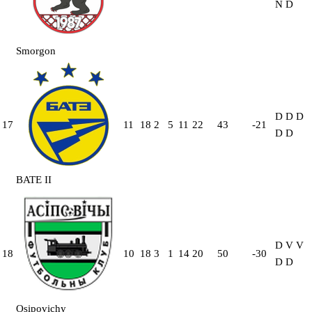
N
D
Smorgon
D
D
D
17
11
18
2
5
11
22
43
-21
D
D
BATE II
D
V
V
18
10
18
3
1
14
20
50
-30
D
D
Osipovichy