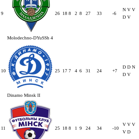
N
V
V
9
26
18
8
2
8
27
33
-6
D
V
Molodechno-DYuSSh 4
D
D
N
10
25
17
7
4
6
31
24
+7
D
V
Dinamo Minsk II
V
V
V
11
25
18
8
1
9
24
34
-10
V
D