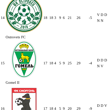
V
D
D
14
18
18
3
9
6
21
26
-5
N
N
Ostrovets FC
D
D
D
15
17
18
4
5
9
25
29
-4
N
V
Gomel II
D
D
V
16
17
18
4
5
9
20
29
-9