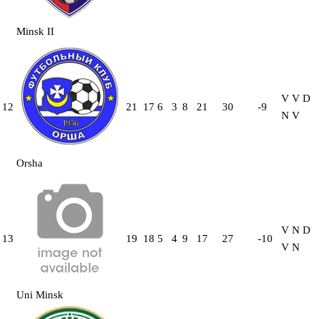
Minsk II
V
V
D
12
21
17
6
3
8
21
30
-9
N
V
Orsha
V
N
D
13
19
18
5
4
9
17
27
-10
V
N
Uni Minsk