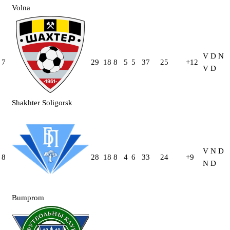
Volna
V
D
N
7
29
18
8
5
5
37
25
+12
V
D
Shakhter Soligorsk
V
N
D
8
28
18
8
4
6
33
24
+9
N
D
Bumprom