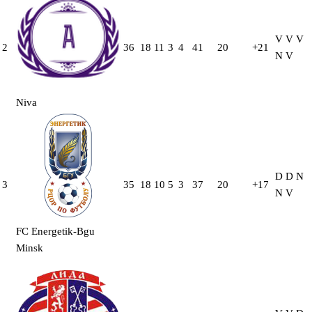
V
V
V
2
36
18
11
3
4
41
20
+21
N
V
Niva
D
D
N
3
35
18
10
5
3
37
20
+17
N
V
FC Energetik-Bgu
Minsk