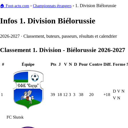
›
›
1. Division Biélorussie
🏠
Foot-actu.com
Championnats étrangers
Infos 1. Division Biélorussie
2026-2027 · Classement, buteurs, passeurs, résultats et calendrier
Classement 1. Division - Biélorussie 2026-2027
#
Équipe
Pts
J
V
N
D
Pour
Contre
Diff.
Forme
D
V
N
1
39
18
12
3
3
38
20
+18
V
N
FC Slutsk