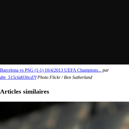
Barcelona vs PSG (1-1) 10/4/2013 UEFA Champions...
par
dm_515c6d03bcd7f
Photo Flickr / Ben Sutherland
Articles similaires