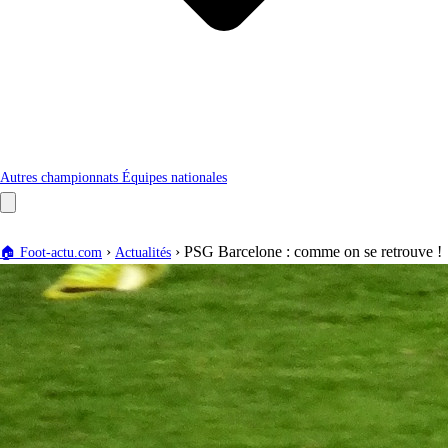
Autres championnats
Équipes nationales
›
›
PSG Barcelone : comme on se retrouve !
🏠
Foot-actu.com
Actualités