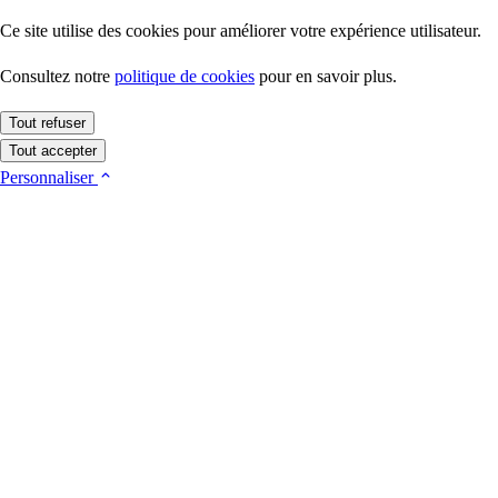
Ce site utilise des cookies pour améliorer votre expérience utilisateur.
Consultez notre
politique de cookies
pour en savoir plus.
Tout refuser
Tout accepter
Personnaliser
Cookies essentiels
Ces cookies sont indispensables au fonctionnement du site (session,
sécurité). Ils ne nécessitent pas votre consentement.
Plus d'informations
foot_actu_cookie_consent
Mesure d'audience
1 an
Nous utilisons ce cookie uniquement pour mesurer la fréquentation du
site de façon anonymisée, via Google Analytics 4. Aucune donnée
Conserve vos préférences de consentement aux cookies pendant
publicitaire n'est collectée.
13 mois.