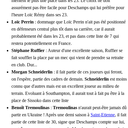
méritent le plus une place dans les 23. Le choix ne doit
assurément pas être facile pour Deschamps qui lui préfère pour
l'heure Loïc Rémy dans ses 23.
Loïc Perrin
: dommage que Loïc Perrin n'ait pas été positionné
en défenseurs central plus tôt dans sa carrière, car il aurait
probablement été dans les 23, et pas dans cette liste de 7 qui
restera potentiellement en France.
Stéphane Ruffier
: Auteur d'une excellente saison, Ruffier se
fait souffler la place par un mec qui vient de prendre sa retraite
en club. Dur...
Morgan Schneiderlin
: il fait partie de ces joueurs qui feront,
on l'espère, partie des cadres de demain.
Schneiderlin
est moins
connu que d'autres mais est un excellent joueur au milieu de
terrain. Evoluant à Southampton, il aurait tout à fait pu être à la
place de Sissoko dans cette liste
Benoît Tremoulinas
:
Tremoulinas
n'aurait peut-être jamais dû
partir en Ukraine ! Après une demi saison à
Saint-Etienne
, il fait
partie de cette liste de 30, signe que Deschamps compte sur lui,